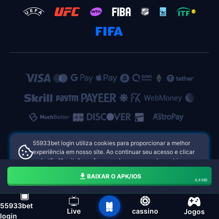
55933bet login utiliza cookies para proporcionar a melhor
experiência em nosso site. Ao continuar seu acesso e clicar
no botão "Aceito", você concorda com o uso de cookies.
55933bet login cassino online Brasil
Aceito
BAIXAR O APK/IOS
4,4 MB
55933bet
barra de navegação do 55933bet login
Live
cassino
Jogos
login