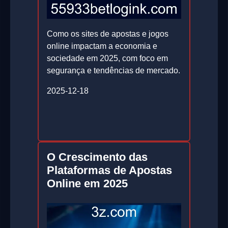
Como os sites de apostas e jogos
online impactam a economia e
sociedade em 2025, com foco em
segurança e tendências de mercado.
2025-12-18
O Crescimento das
Plataformas de Apostas
Online em 2025