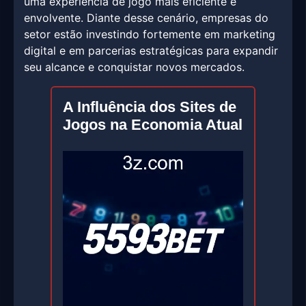
uma experiência de jogo mais eficiente e
envolvente. Diante desse cenário, empresas do
setor estão investindo fortemente em marketing
digital e em parcerias estratégicas para expandir
seu alcance e conquistar novos mercados.
A Influência dos Sites de
Jogos na Economia Atual