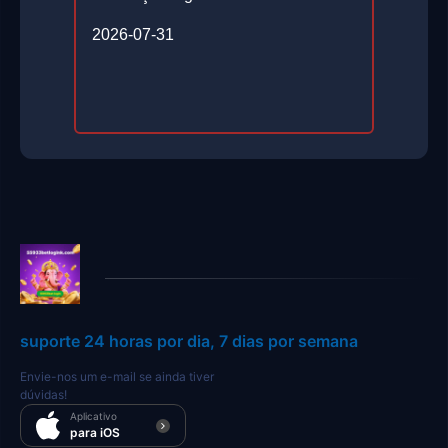
2026-07-31
suporte 24 horas por dia, 7 dias por semana
Envie-nos um e-mail se ainda tiver
dúvidas!
Aplicativo
para iOS