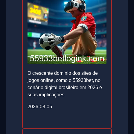
O crescente domínio dos sites de
jogos online, como o 55933bet, no
cenário digital brasileiro em 2026 e
suas implicações.
2026-08-05