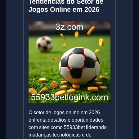
Tendências do Setor de
Jogos Online em 2026
O setor de jogos online em 2026
enfrenta desafios e oportunidades,
com sites como 55933bet liderando
mudanças tecnológicas e de