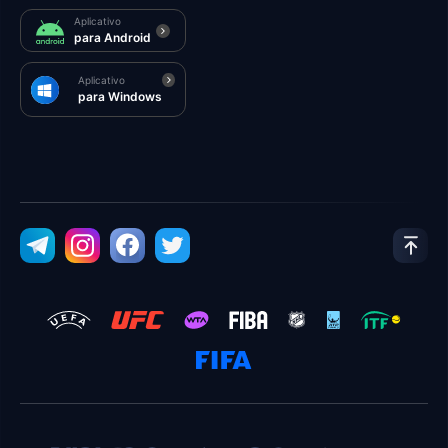
Aplicativo
para Android
Aplicativo
para Windows