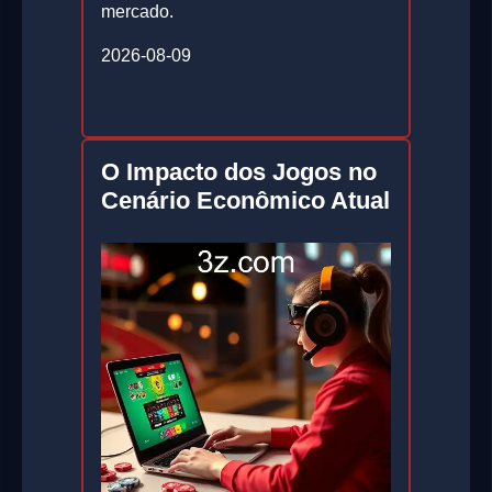
mercado.
2026-08-09
O Impacto dos Jogos no
Cenário Econômico Atual