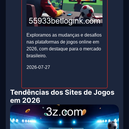
Exploramos as mudanças e desafios
nas plataformas de jogos online em
2026, com destaque para o mercado
brasileiro.
2026-07-27
Tendências dos Sites de Jogos
em 2026