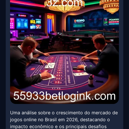
Uma análise sobre o crescimento do mercado de
jogos online no Brasil em 2026, destacando o
impacto econômico e os principais desafios