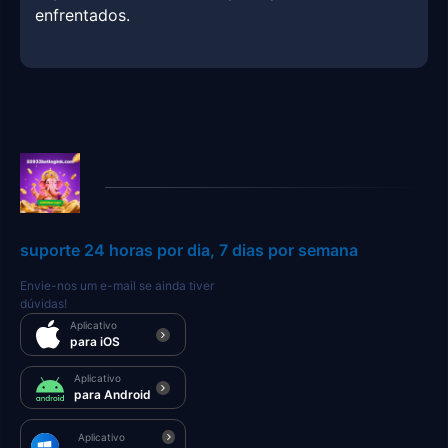
enfrentados.
suporte 24 horas por dia, 7 dias por semana
Envie-nos um e-mail se ainda tiver
dúvidas!
Aplicativo
para iOS
Aplicativo
para Android
Aplicativo