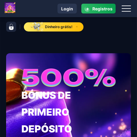
+
Login
Registros
navegação 55933bet login
barra de controles 55933bet login
Dinheiro grátis!
BÓNUS DE
PRIMEIRO
DEPÓSITO