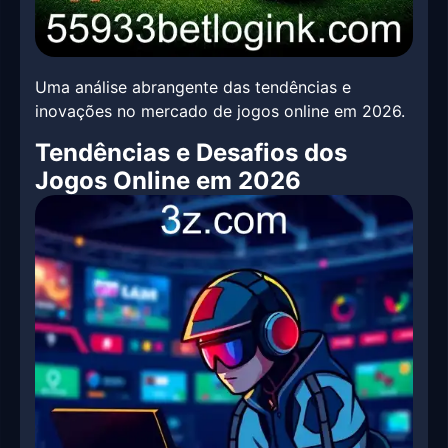
Uma análise abrangente das tendências e
inovações no mercado de jogos online em 2026.
Tendências e Desafios dos
Jogos Online em 2026