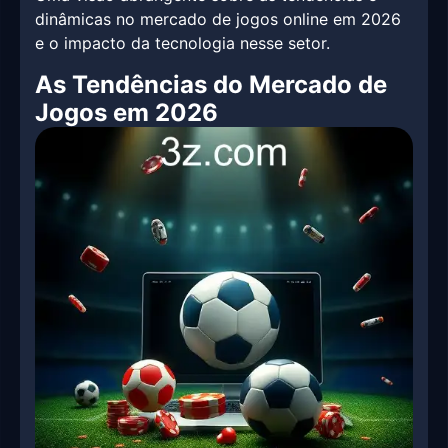
dinâmicas no mercado de jogos online em 2026
e o impacto da tecnologia nesse setor.
As Tendências do Mercado de
Jogos em 2026