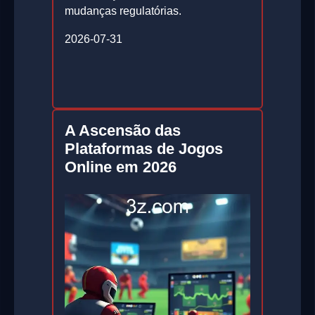
mudanças regulatórias.
2026-07-31
A Ascensão das
Plataformas de Jogos
Online em 2026