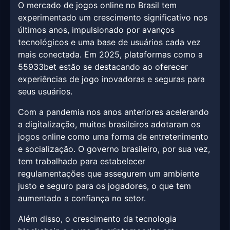
O mercado de jogos online no Brasil tem
experimentado um crescimento significativo nos
últimos anos, impulsionado por avanços
tecnológicos e uma base de usuários cada vez
mais conectada. Em 2025, plataformas como a
55933bet estão se destacando ao oferecer
experiências de jogo inovadoras e seguras para
seus usuários.
Com a pandemia nos anos anteriores acelerando
a digitalização, muitos brasileiros adotaram os
jogos online como uma forma de entretenimento
e socialização. O governo brasileiro, por sua vez,
tem trabalhado para estabelecer
regulamentações que assegurem um ambiente
justo e seguro para os jogadores, o que tem
aumentado a confiança no setor.
Além disso, o crescimento da tecnologia