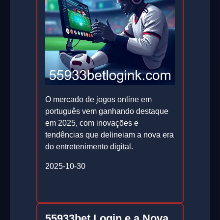
O mercado de jogos online em
português vem ganhando destaque
em 2025, com inovações e
tendências que delineiam a nova era
do entretenimento digital.
2025-10-30
55933bet Login e a Nova