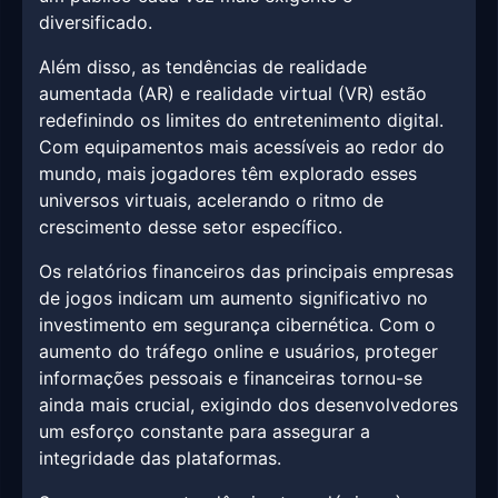
diversificado.
Além disso, as tendências de realidade
aumentada (AR) e realidade virtual (VR) estão
redefinindo os limites do entretenimento digital.
Com equipamentos mais acessíveis ao redor do
mundo, mais jogadores têm explorado esses
universos virtuais, acelerando o ritmo de
crescimento desse setor específico.
Os relatórios financeiros das principais empresas
de jogos indicam um aumento significativo no
investimento em segurança cibernética. Com o
aumento do tráfego online e usuários, proteger
informações pessoais e financeiras tornou-se
ainda mais crucial, exigindo dos desenvolvedores
um esforço constante para assegurar a
integridade das plataformas.