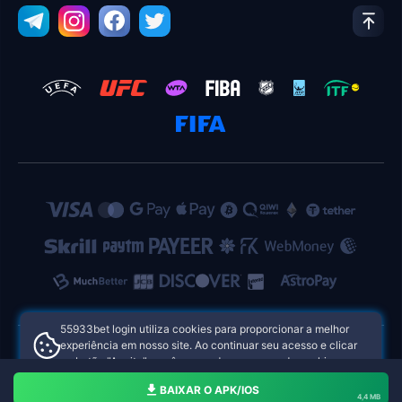
55933bet login utiliza cookies para proporcionar a melhor
experiência em nosso site. Ao continuar seu acesso e clicar
no botão "Aceito", você concorda com o uso de cookies.
55933bet login cassino online Brasil
Aceito
BAIXAR O APK/IOS
4,4 MB