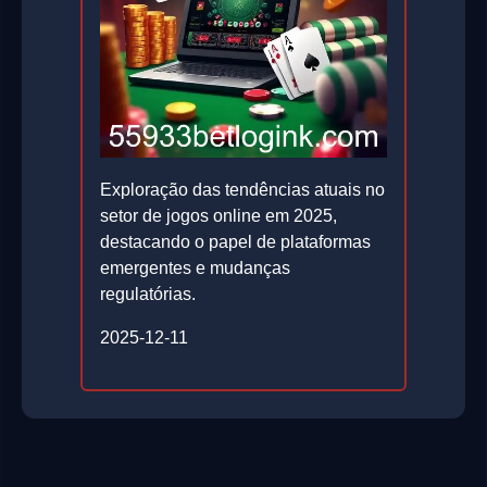
Exploração das tendências atuais no
setor de jogos online em 2025,
destacando o papel de plataformas
emergentes e mudanças
regulatórias.
2025-12-11