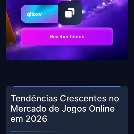
qiloxv
Receber bônus
Tendências Crescentes no
Mercado de Jogos Online
em 2026