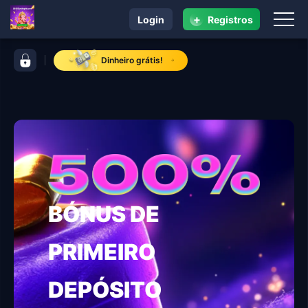
+
Login
Registros
navegação 55933bet login
barra de controles 55933bet login
Dinheiro grátis!
BÓNUS DE
PRIMEIRO
DEPÓSITO