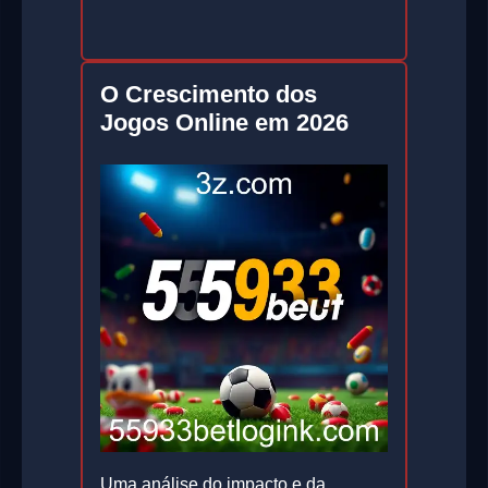
O Crescimento dos
Jogos Online em 2026
Uma análise do impacto e da