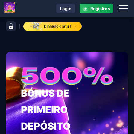
+
Login
Registros
navegação 55933bet login
barra de controles 55933bet login
Dinheiro grátis!
BÓNUS DE
PRIMEIRO
DEPÓSITO