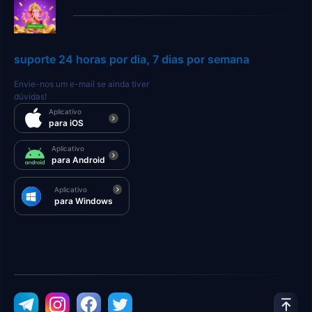
suporte 24 horas por dia, 7 dias por semana
Envie-nos um e-mail se ainda tiver
dúvidas!
Aplicativo
para iOS
Aplicativo
para Android
Aplicativo
para Windows