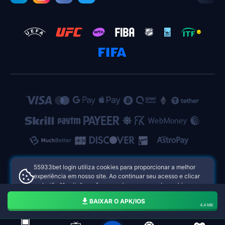
55933bet login utiliza cookies para proporcionar a melhor
experiência em nosso site. Ao continuar seu acesso e clicar
no botão "Aceito", você concorda com o uso de cookies.
55933bet login cassino online Brasil
Aceito
BAIXAR O APK/IOS
4,4 MB