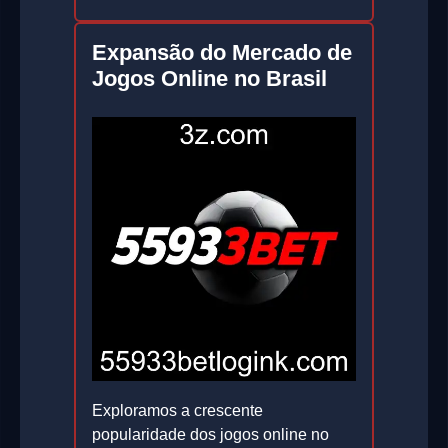
Expansão do Mercado de
Jogos Online no Brasil
Exploramos a crescente
popularidade dos jogos online no