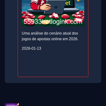
Uma análise do cenário atual dos
jogos de apostas online em 2026.
2026-01-13