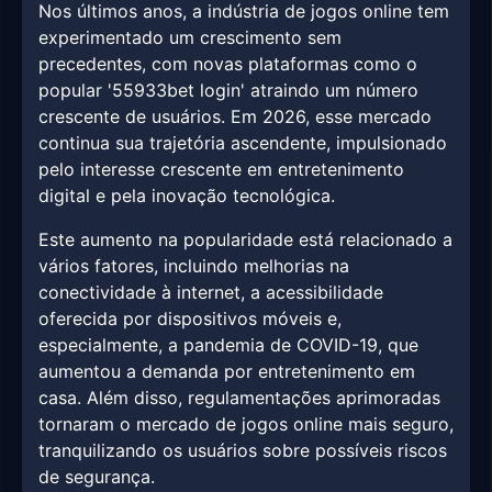
Nos últimos anos, a indústria de jogos online tem
experimentado um crescimento sem
precedentes, com novas plataformas como o
popular '55933bet login' atraindo um número
crescente de usuários. Em 2026, esse mercado
continua sua trajetória ascendente, impulsionado
pelo interesse crescente em entretenimento
digital e pela inovação tecnológica.
Este aumento na popularidade está relacionado a
vários fatores, incluindo melhorias na
conectividade à internet, a acessibilidade
oferecida por dispositivos móveis e,
especialmente, a pandemia de COVID-19, que
aumentou a demanda por entretenimento em
casa. Além disso, regulamentações aprimoradas
tornaram o mercado de jogos online mais seguro,
tranquilizando os usuários sobre possíveis riscos
de segurança.